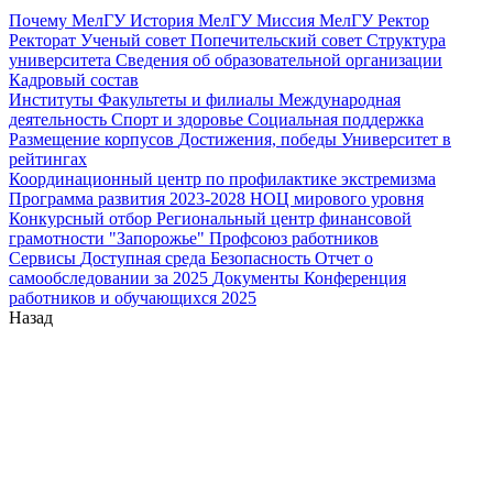
Почему МелГУ
История МелГУ
Миссия МелГУ
Ректор
Ректорат
Ученый совет
Попечительский совет
Структура
университета
Сведения об образовательной организации
Кадровый состав
Институты
Факультеты и филиалы
Международная
деятельность
Спорт и здоровье
Социальная поддержка
Размещение корпусов
Достижения, победы
Университет в
рейтингах
Координационный центр по профилактике экстремизма
Программа развития 2023-2028
НОЦ мирового уровня
Конкурсный отбор
Региональный центр финансовой
грамотности "Запорожье"
Профсоюз работников
Сервисы
Доступная среда
Безопасность
Отчет о
самообследовании за 2025
Документы
Конференция
работников и обучающихся 2025
Назад