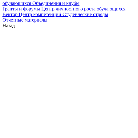
обучающихся
Объединения и клубы
Гранты и форумы
Центр личностного роста обучающихся
Вектор
Центр компетенций
Студенческие отряды
Отчетные материалы
Назад