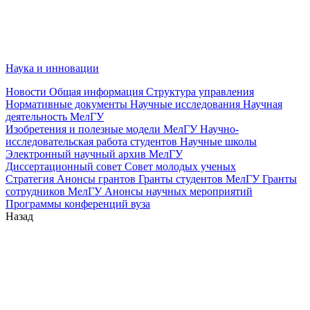
Наука и инновации
Новости
Общая информация
Структура управления
Нормативные документы
Научные исследования
Научная
деятельность МелГУ
Изобретения и полезные модели МелГУ
Научно-
исследовательская работа студентов
Научные школы
Электронный научный архив МелГУ
Диссертационный совет
Совет молодых ученых
Стратегия
Анонсы грантов
Гранты студентов МелГУ
Гранты
сотрудников МелГУ
Анонсы научных мероприятий
Программы конференций вуза
Назад