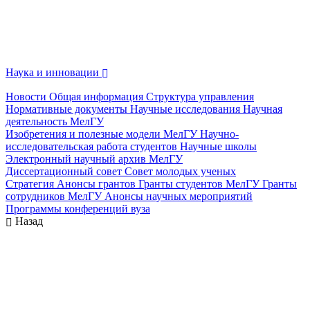
Наука и инновации
Новости
Общая информация
Структура управления
Нормативные документы
Научные исследования
Научная
деятельность МелГУ
Изобретения и полезные модели МелГУ
Научно-
исследовательская работа студентов
Научные школы
Электронный научный архив МелГУ
Диссертационный совет
Совет молодых ученых
Стратегия
Анонсы грантов
Гранты студентов МелГУ
Гранты
сотрудников МелГУ
Анонсы научных мероприятий
Программы конференций вуза
Назад