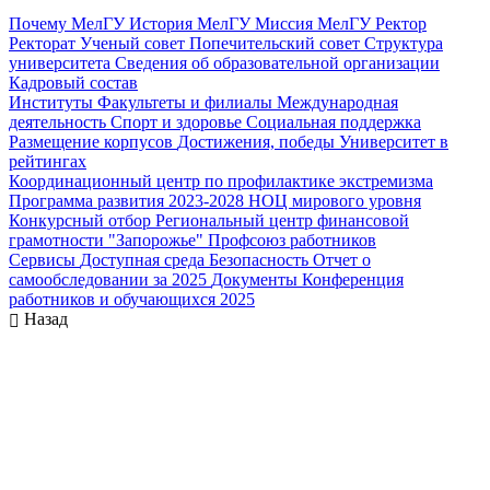
Почему МелГУ
История МелГУ
Миссия МелГУ
Ректор
Ректорат
Ученый совет
Попечительский совет
Структура
университета
Сведения об образовательной организации
Кадровый состав
Институты
Факультеты и филиалы
Международная
деятельность
Спорт и здоровье
Социальная поддержка
Размещение корпусов
Достижения, победы
Университет в
рейтингах
Координационный центр по профилактике экстремизма
Программа развития 2023-2028
НОЦ мирового уровня
Конкурсный отбор
Региональный центр финансовой
грамотности "Запорожье"
Профсоюз работников
Сервисы
Доступная среда
Безопасность
Отчет о
самообследовании за 2025
Документы
Конференция
работников и обучающихся 2025
Назад