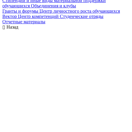
Стипендии и иные виды материальной поддержки
обучающихся
Объединения и клубы
Гранты и форумы
Центр личностного роста обучающихся
Вектор
Центр компетенций
Студенческие отряды
Отчетные материалы
Назад