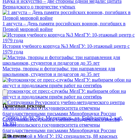
Наука и искусство – две стороны одной медали: цитата
Вернадского о творчестве учёных
1 августа – День памяти российских воинов, погибших в
Первой мировой войне
История учебного корпуса №3 МелГУ: 10-этажный центр с
1979 года
Мастера, творцы и фотографы: три направления для
школьников, студентов и педагогов до 35 лет
Фотоконкурс от пресс-службы МелГУ: выбираем обои на
август и продолжаем приём работ на сентябрь
Приемная ректора
+7(990) 146-92-79
г. Мелитополь, ул. Бейбулатова 2, каб.
Сотрудники Ресурсного учебно-методического центра
15.302
Мелитопольского госуниверситета отмечены
благодарственными письмами Минобрнауки России
Для писем