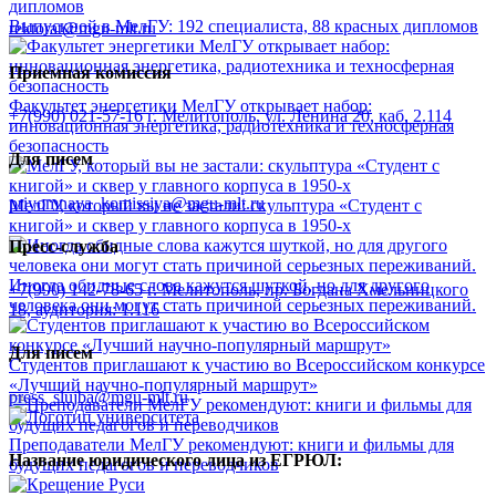
Выпускной в МелГУ: 192 специалиста, 88 красных дипломов
rektorat@mgu-mlt.ru
Приемная комиссия
Факультет энергетики МелГУ открывает набор:
+7(990) 021-57-16
г. Мелитополь, ул. Ленина 20, каб. 2.114
инновационная энергетика, радиотехника и техносферная
безопасность
Для писем
priyomnaya_komissiya@mgu-mlt.ru
МелГУ, который вы не застали: скульптура «Студент с
книгой» и сквер у главного корпуса в 1950-х
Пресс-служба
Иногда обидные слова кажутся шуткой, но для другого
+7(990) 142-78-65
г. Мелитополь, пр. Богдана Хмельницкого
человека они могут стать причиной серьезных переживаний.
18, аудитория: 1.116
Для писем
Студентов приглашают к участию во Всероссийском конкурсе
«Лучший научно-популярный маршрут»
press_slujba@mgu-mlt.ru
Преподаватели МелГУ рекомендуют: книги и фильмы для
Название юридического лица из ЕГРЮЛ:
будущих педагогов и переводчиков