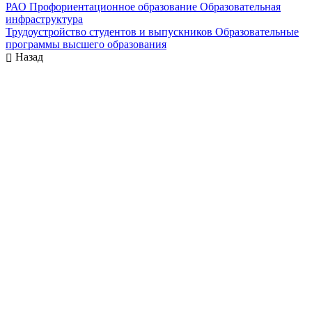
РАО
Профориентационное образование
Образовательная
инфраструктура
Трудоустройство студентов и выпускников
Образовательные
программы высшего образования
Назад