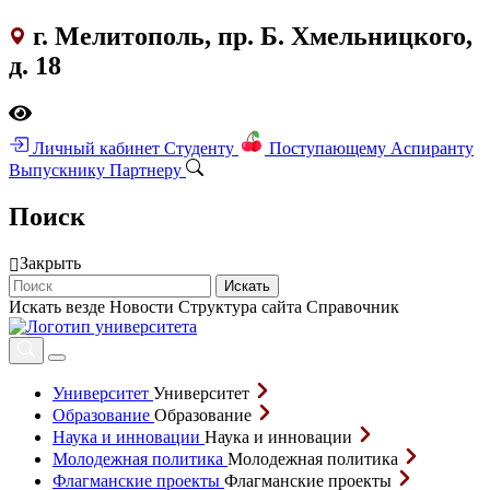
г. Мелитополь, пр. Б. Хмельницкого,
д. 18
Личный кабинет
Студенту
Поступающему
Аспиранту
Выпускнику
Партнеру
Поиск
Закрыть
Искать
Искать везде
Новости
Структура сайта
Справочник
Университет
Университет
Образование
Образование
Наука и инновации
Наука и инновации
Молодежная политика
Молодежная политика
Флагманские проекты
Флагманские проекты