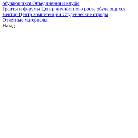
обучающихся
Объединения и клубы
Гранты и форумы
Центр личностного роста обучающихся
Вектор
Центр компетенций
Студенческие отряды
Отчетные материалы
Назад