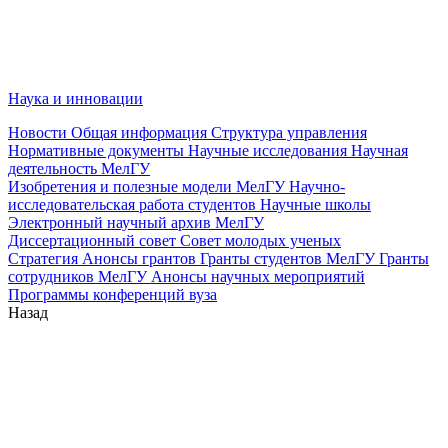
Наука и инновации
Новости
Общая информация
Структура управления
Нормативные документы
Научные исследования
Научная
деятельность МелГУ
Изобретения и полезные модели МелГУ
Научно-
исследовательская работа студентов
Научные школы
Электронный научный архив МелГУ
Диссертационный совет
Совет молодых ученых
Стратегия
Анонсы грантов
Гранты студентов МелГУ
Гранты
сотрудников МелГУ
Анонсы научных мероприятий
Программы конференций вуза
Назад