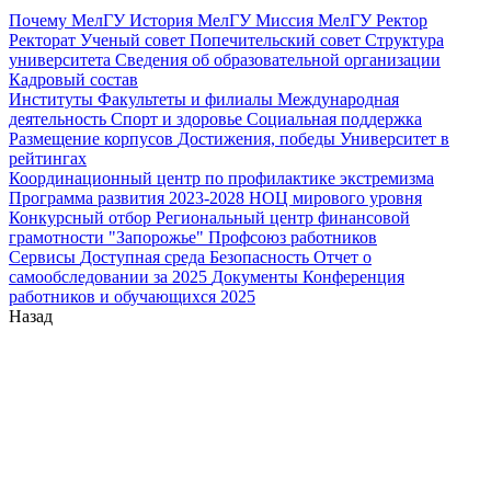
Почему МелГУ
История МелГУ
Миссия МелГУ
Ректор
Ректорат
Ученый совет
Попечительский совет
Структура
университета
Сведения об образовательной организации
Кадровый состав
Институты
Факультеты и филиалы
Международная
деятельность
Спорт и здоровье
Социальная поддержка
Размещение корпусов
Достижения, победы
Университет в
рейтингах
Координационный центр по профилактике экстремизма
Программа развития 2023-2028
НОЦ мирового уровня
Конкурсный отбор
Региональный центр финансовой
грамотности "Запорожье"
Профсоюз работников
Сервисы
Доступная среда
Безопасность
Отчет о
самообследовании за 2025
Документы
Конференция
работников и обучающихся 2025
Назад