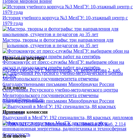
Первой мировой войне
История учебного корпуса №3 МелГУ: 10-этажный центр с
1979 года
Мастера, творцы и фотографы: три направления для
школьников, студентов и педагогов до 35 лет
Приемная ректора
Фотоконкурс от пресс-службы МелГУ: выбираем обои на
август и продолжаем приём работ на сентябрь
+7(990) 146-92-79
г. Мелитополь, ул. Бейбулатова 2, каб.
15.302
Для писем
Сотрудники Ресурсного учебно-методического центра
Мелитопольского госуниверситета отмечены
rektorat@mgu-mlt.ru
благодарственными письмами Минобрнауки России
Приемная комиссия
Выпускной в МелГУ: 192 специалиста, 88 красных дипломов
+7(990) 021-57-16
г. Мелитополь, ул. Ленина 20, каб. 2.114
Для писем