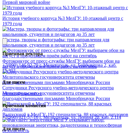
Первой мировой войне
История учебного корпуса №3 МелГУ: 10-этажный центр с
1979 года
Мастера, творцы и фотографы: три направления для
школьников, студентов и педагогов до 35 лет
Приемная ректора
Фотоконкурс от пресс-службы МелГУ: выбираем обои на
+7(990) 146-92-79
г. Мелитополь, ул. Бейбулатова 2, каб.
август и продолжаем приём работ на сентябрь
15.302
Для писем
Сотрудники Ресурсного учебно-методического центра
Мелитопольского госуниверситета отмечены
rektorat@mgu-mlt.ru
благодарственными письмами Минобрнауки России
Приемная комиссия
Выпускной в МелГУ: 192 специалиста, 88 красных дипломов
+7(990) 021-57-16
г. Мелитополь, ул. Ленина 20, каб. 2.114
Для писем