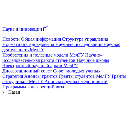
Наука и инновации
Новости
Общая информация
Структура управления
Нормативные документы
Научные исследования
Научная
деятельность МелГУ
Изобретения и полезные модели МелГУ
Научно-
исследовательская работа студентов
Научные школы
Электронный научный архив МелГУ
Диссертационный совет
Совет молодых ученых
Стратегия
Анонсы грантов
Гранты студентов МелГУ
Гранты
сотрудников МелГУ
Анонсы научных мероприятий
Программы конференций вуза
Назад