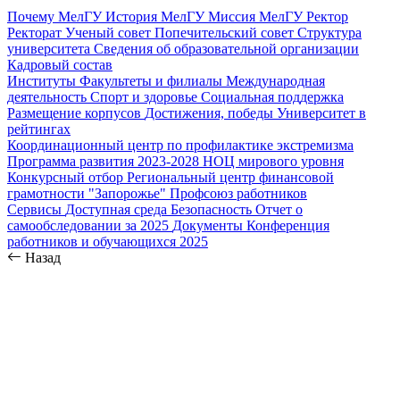
Почему МелГУ
История МелГУ
Миссия МелГУ
Ректор
Ректорат
Ученый совет
Попечительский совет
Структура
университета
Сведения об образовательной организации
Кадровый состав
Институты
Факультеты и филиалы
Международная
деятельность
Спорт и здоровье
Социальная поддержка
Размещение корпусов
Достижения, победы
Университет в
рейтингах
Координационный центр по профилактике экстремизма
Программа развития 2023-2028
НОЦ мирового уровня
Конкурсный отбор
Региональный центр финансовой
грамотности "Запорожье"
Профсоюз работников
Сервисы
Доступная среда
Безопасность
Отчет о
самообследовании за 2025
Документы
Конференция
работников и обучающихся 2025
Назад