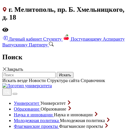
г. Мелитополь, пр. Б. Хмельницкого,
д. 18
Личный кабинет
Студенту
Поступающему
Аспиранту
Выпускнику
Партнеру
Поиск
Закрыть
Искать
Искать везде
Новости
Структура сайта
Справочник
Университет
Университет
Образование
Образование
Наука и инновации
Наука и инновации
Молодежная политика
Молодежная политика
Флагманские проекты
Флагманские проекты