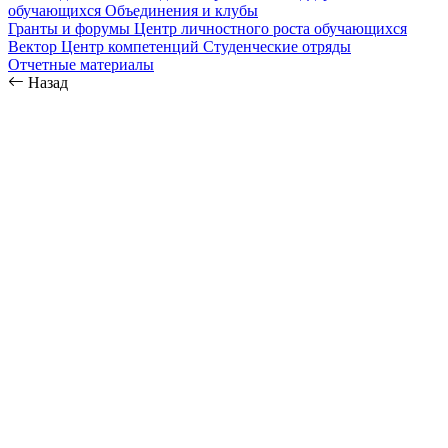
обучающихся
Объединения и клубы
Гранты и форумы
Центр личностного роста обучающихся
Вектор
Центр компетенций
Студенческие отряды
Отчетные материалы
Назад