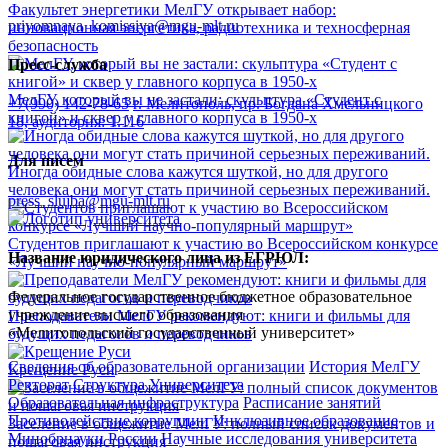
Факультет энергетики МелГУ открывает набор:
priyomnaya_komissiya@mgu-mlt.ru
инновационная энергетика, радиотехника и техносферная
безопасность
Пресс-служба
МелГУ, который вы не застали: скульптура «Студент с
+7(990) 142-78-65
г. Мелитополь, пр. Богдана Хмельницкого
книгой» и сквер у главного корпуса в 1950-х
18, аудитория: 1.116
Для писем
Иногда обидные слова кажутся шуткой, но для другого
человека они могут стать причиной серьезных переживаний.
press_slujba@mgu-mlt.ru
Студентов приглашают к участию во Всероссийском конкурсе
Название юридического лица из ЕГРЮЛ:
«Лучший научно-популярный маршрут»
Федеральное государственное бюджетное образовательное
учреждение высшего образования
Преподаватели МелГУ рекомендуют: книги и фильмы для
«Мелитопольский государственный университет»
будущих педагогов и переводчиков
Сведения об образовательной организации
История МелГУ
Крещение Руси
Ректорат
Структура Университета
Образовательная инфраструктура
Расписание занятий
Противодействие коррупции
Инклюзивное образование
Заселение в общежитие МелГУ: полный список документов и
Минобрнауки России
Научные исследования университета
пошаговая инструкция